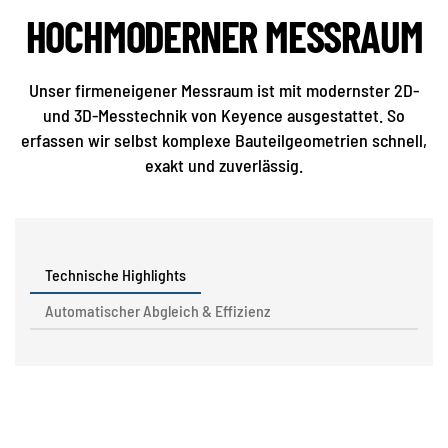
HOCHMODERNER MESSRAUM
Unser firmeneigener Messraum ist mit modernster 2D-
und 3D-Messtechnik von Keyence ausgestattet. So
erfassen wir selbst komplexe Bauteilgeometrien schnell,
exakt und zuverlässig.
Technische Highlights
Automatischer Abgleich & Effizienz
Messbereich:
600
mm
×
300
mm
×
200
mm
.
Wiederholgenauigkeit:
±
4
μ
m
.
Messabweichung:
±
6
μ
m
.